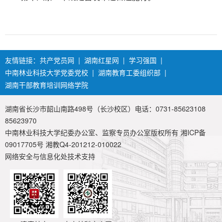
友情链接：
共产党员网
|
湖南红星网
|
学习强国
|
中南林业科技大学党委党校
|
湖南教育工委组织部
|
湖南干部教育培训网络学院
湖南省长沙市韶山南路498号（长沙校区）电话：0731-85623108
85623970
中南林业科技大学纪委办公室、监察专员办公室版权所有 湘ICP备
09017705号 湘教Q4-201212-010022
网络安全与信息化处技术支持