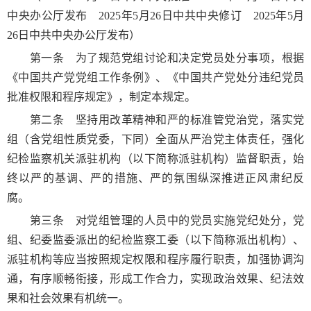
中央办公厅发布 2025年5月26日中共中央修订 2025年5月
26日中共中央办公厅发布）
第一条 为了规范党组讨论和决定党员处分事项，根据
《中国共产党党组工作条例》、《中国共产党处分违纪党员
批准权限和程序规定》，制定本规定。
第二条 坚持用改革精神和严的标准管党治党，落实党
组（含党组性质党委，下同）全面从严治党主体责任，强化
纪检监察机关派驻机构（以下简称派驻机构）监督职责，始
终以严的基调、严的措施、严的氛围纵深推进正风肃纪反
腐。
第三条 对党组管理的人员中的党员实施党纪处分，党
组、纪委监委派出的纪检监察工委（以下简称派出机构）、
派驻机构等应当按照规定权限和程序履行职责，加强协调沟
通，有序顺畅衔接，形成工作合力，实现政治效果、纪法效
果和社会效果有机统一。