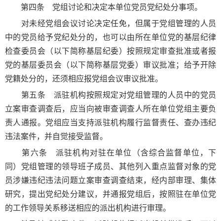
第四条 党组讨论和决定本单位党员党纪处分事项。
对未经党组会议讨论决定任免，但属于党组管理的人员
中的党员给予党纪处分的，也可以由所在单位党的基层纪律
检查委员会（以下简称基层纪委）按照规定审查批准或者报
党的基层委员会（以下简称基层党委）审议批准；给予开除
党籍处分的，还须相应报党组会议审议批准。
第五条 派驻机构按照规定对党组管理的人员中的党员
立案审查调查后，应当向被审查调查人所在单位党组主要负
责人通报。党组应当支持派驻机构履行监督责任、查办违纪
违法案件，并自觉接受监督。
第六条 派驻机构对驻在单位（含综合监督单位，下
同）党组管理的领导班子成员、其他列入重点监督对象的党
员涉嫌违纪违法问题立案审查调查结束，经内部审理、集体
研究，提出党纪处分建议，并通报党组后，按照驻在单位党
的工作领导关系移送相应的派出机构进行审理。