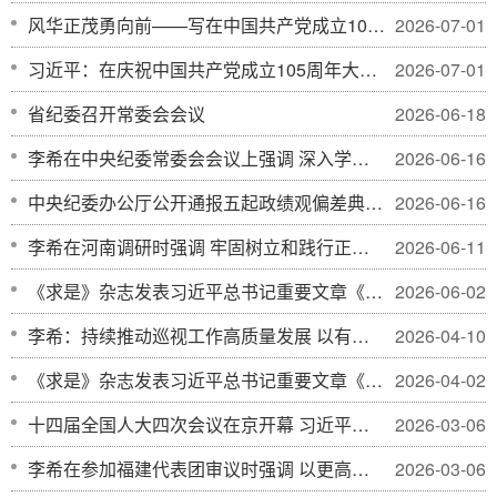
风华正茂勇向前——写在中国共产党成立105周年之际
2026-07-01
习近平：在庆祝中国共产党成立105周年大会上的讲话
2026-07-01
省纪委召开常委会会议
2026-06-18
李希在中央纪委常委会会议上强调 深入学习贯彻习近平党建思想 纵深推进纪检监察工...
2026-06-16
中央纪委办公厅公开通报五起政绩观偏差典型案件
2026-06-16
李希在河南调研时强调 牢固树立和践行正确政绩观 推进新征程纪检监察工作高质量发展
2026-06-11
《求是》杂志发表习近平总书记重要文章《前瞻布局和发展未来产业》
2026-06-02
李希：持续推动巡视工作高质量发展 以有力监督保障“十五五”开好局起好步
2026-04-10
《求是》杂志发表习近平总书记重要文章《树立和践行正确政绩观》
2026-04-02
十四届全国人大四次会议在京开幕 习近平等在主席台就座
2026-03-06
李希在参加福建代表团审议时强调 以更高标准更实举措推进全面从严治党 服务保障“...
2026-03-06