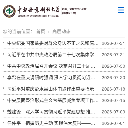
您的当前位置：
首页
>
高层动态
中央纪委国家监委对群众身边不正之风和腐败问题集中整治工作再调度
2026-07-31
习近平在中共中央政治局第二十七次集体学习时强调 强化政治引领 深化创新发展 高质...
2026-07-31
​中共中央政治局召开会议 决定召开二十届五中全会 分析研究当前经济形势和经济工...
2026-07-30
李希在重庆调研时强调 深入学习贯彻习近平党建思想 以更高标准更实举措做好纪检监...
2026-07-20
习近平对重庆彭水县山体崩塌作出重要指示
2026-07-18
中央层面整治形式主义为基层减负专项工作机制办公室 中央纪委办公厅公开通报3起整...
2026-07-15
魏建锋：深入学习贯彻习近平党建思想 推进新征程纪检监察工作高质量发展
2026-07-09
任仲平：把握历史主动 实现伟大复兴——写在中国共产党成立105周年之际
2026-07-01