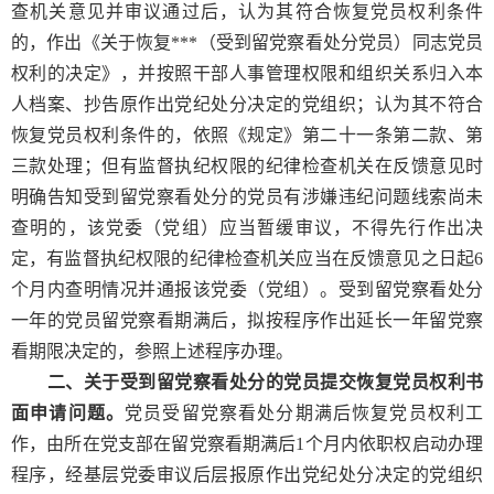
查机关意见并审议通过后，认为其符合恢复党员权利条件
的，作出《关于恢复***（受到留党察看处分党员）同志党员
权利的决定》，并按照干部人事管理权限和组织关系归入本
人档案、抄告原作出党纪处分决定的党组织；认为其不符合
恢复党员权利条件的，依照《规定》第二十一条第二款、第
三款处理；但有监督执纪权限的纪律检查机关在反馈意见时
明确告知受到留党察看处分的党员有涉嫌违纪问题线索尚未
查明的，该党委（党组）应当暂缓审议，不得先行作出决
定，有监督执纪权限的纪律检查机关应当在反馈意见之日起6
个月内查明情况并通报该党委（党组）。受到留党察看处分
一年的党员留党察看期满后，拟按程序作出延长一年留党察
看期限决定的，参照上述程序办理。
二、关于受到留党察看处分的党员提交恢复党员权利书
面申请问题。
党员受留党察看处分期满后恢复党员权利工
作，由所在党支部在留党察看期满后1个月内依职权启动办理
程序，经基层党委审议后层报原作出党纪处分决定的党组织