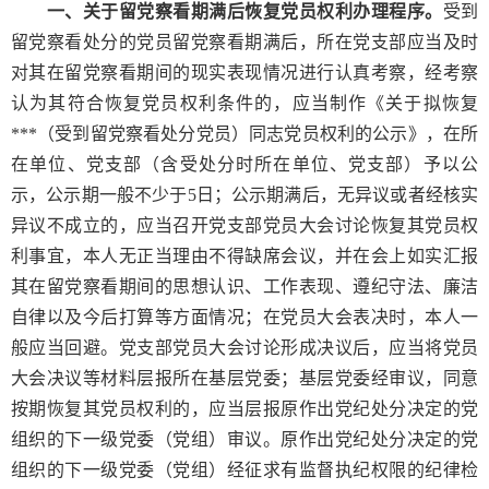
一、关于留党察看期满后恢复党员权利办理程序。
受到
留党察看处分的党员留党察看期满后，所在党支部应当及时
对其在留党察看期间的现实表现情况进行认真考察，经考察
认为其符合恢复党员权利条件的，应当制作《关于拟恢复
***（受到留党察看处分党员）同志党员权利的公示》，在所
在单位、党支部（含受处分时所在单位、党支部）予以公
示，公示期一般不少于5日；公示期满后，无异议或者经核实
异议不成立的，应当召开党支部党员大会讨论恢复其党员权
利事宜，本人无正当理由不得缺席会议，并在会上如实汇报
其在留党察看期间的思想认识、工作表现、遵纪守法、廉洁
自律以及今后打算等方面情况；在党员大会表决时，本人一
般应当回避。党支部党员大会讨论形成决议后，应当将党员
大会决议等材料层报所在基层党委；基层党委经审议，同意
按期恢复其党员权利的，应当层报原作出党纪处分决定的党
组织的下一级党委（党组）审议。原作出党纪处分决定的党
组织的下一级党委（党组）经征求有监督执纪权限的纪律检