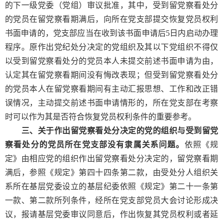
的下一级党委（党组）审议批准，其中，受到留党察看处分
的党员在留党察看期满后，向所在党支部提交恢复党员权利
书面申请的，党支部应当在收到该书面申请后5日内启动办理
程序。原作出党纪处分决定的党组织及其以下党组织不得仅
以受到留党察看处分的党员本人未提交前述书面申请为由，
认定其在留党察看期间没有悔改表现；但受到留党察看处分
的党员本人在留党察看期间有主动汇报思想、工作和改正错
误情况，主动提交前述书面申请情形的，所在党支部在考察
时可以作为其是否符合恢复党员权利条件的重要参考。
三、关于作出留党察看处分决定的党的组织与受到留党
察看处分的党员所在党支部没有隶属关系问题。
依照《规
定》由相应党的组织作出留党察看处分决定的，留党察看期
满后，参照《规定》第四十四条第二款，由受处分人组织关
系所在基层党委设立的基层纪委依照《规定》第二十一条第
一款、第二款所列条件，经所在党支部党员大会讨论形成决
议，报请基层党委审议同意后，作出恢复其党员权利或者延