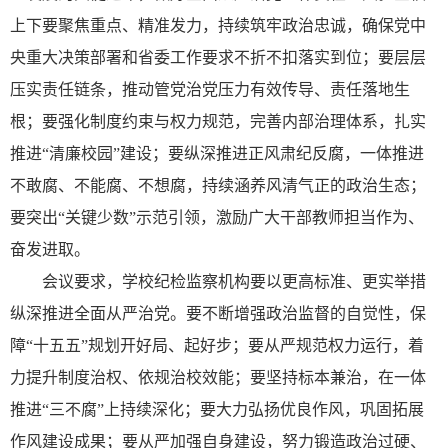
上下要聚焦重点、精准发力，持续筑牢政治忠诚，确保党中
央重大决策部署和省委工作要求不折不扣落实到位；要层层
压实责任链条，推动管党治党压力有效传导、责任落地生
根；要强化制度约束与权力规范，完善内部治理体系，扎实
推进“清廉校园”建设；要纵深推进正风肃纪反腐，一体推进
不敢腐、不能腐、不想腐，持续涵养风清气正的政治生态；
要突出“关键少数”示范引领，激励广大干部教师担当作为、
奋发进取。
会议要求，学校纪检监察机构要以更高标准、更实举措
纵深推进全面从严治党。要不断增强政治监督的自觉性，保
障“十五五”规划开好局、起好步；要从严规范权力运行，着
力提升制度治权、依规治校效能；要坚持标本兼治，在一体
推进“三不腐”上持续深化；要大力弘扬优良作风，巩固拓展
作风建设成果；要从严加强自身建设，努力锻造政治过硬、