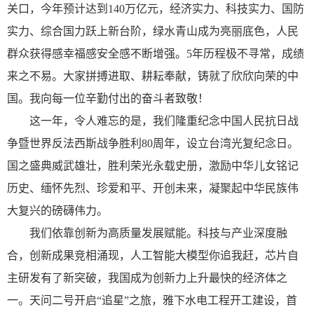
关口，今年预计达到140万亿元，经济实力、科技实力、国防
实力、综合国力跃上新台阶，绿水青山成为亮丽底色，人民
群众获得感幸福感安全感不断增强。5年历程极不寻常，成绩
来之不易。大家拼搏进取、耕耘奉献，铸就了欣欣向荣的中
国。我向每一位辛勤付出的奋斗者致敬！
这一年，令人难忘的是，我们隆重纪念中国人民抗日战
争暨世界反法西斯战争胜利80周年，设立台湾光复纪念日。
国之盛典威武雄壮，胜利荣光永载史册，激励中华儿女铭记
历史、缅怀先烈、珍爱和平、开创未来，凝聚起中华民族伟
大复兴的磅礴伟力。
我们依靠创新为高质量发展赋能。科技与产业深度融
合，创新成果竞相涌现，人工智能大模型你追我赶，芯片自
主研发有了新突破，我国成为创新力上升最快的经济体之
一。天问二号开启“追星”之旅，雅下水电工程开工建设，首