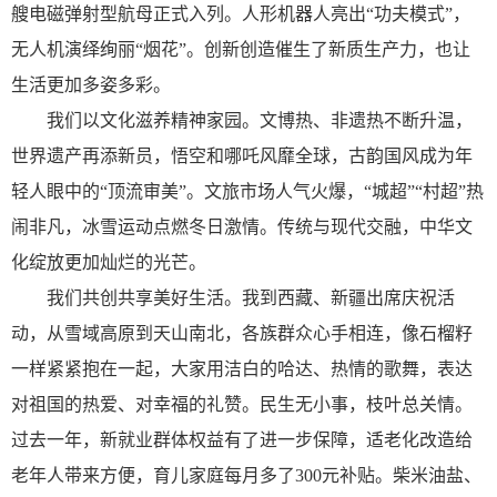
艘电磁弹射型航母正式入列。人形机器人亮出“功夫模式”，
无人机演绎绚丽“烟花”。创新创造催生了新质生产力，也让
生活更加多姿多彩。
我们以文化滋养精神家园。文博热、非遗热不断升温，
世界遗产再添新员，悟空和哪吒风靡全球，古韵国风成为年
轻人眼中的“顶流审美”。文旅市场人气火爆，“城超”“村超”热
闹非凡，冰雪运动点燃冬日激情。传统与现代交融，中华文
化绽放更加灿烂的光芒。
我们共创共享美好生活。我到西藏、新疆出席庆祝活
动，从雪域高原到天山南北，各族群众心手相连，像石榴籽
一样紧紧抱在一起，大家用洁白的哈达、热情的歌舞，表达
对祖国的热爱、对幸福的礼赞。民生无小事，枝叶总关情。
过去一年，新就业群体权益有了进一步保障，适老化改造给
老年人带来方便，育儿家庭每月多了300元补贴。柴米油盐、