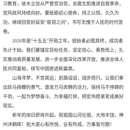
习教育，徙木立信从严管党治党，去腐生肌推进自我革命，
党风政风持续向好。要砥砺初心使命，持之以恒、久久为
功，继续回答好延安“窑洞之问”，书写无愧于人民的时代答
卷。
2026年是“十五五”开局之年。锐始者必图其终，成功者
先计于始。我们要锚定目标任务，坚定信心、乘势而上，扎
实推动高质量发展，进一步全面深化改革开放，推进全体人
民共同富裕，续写中国奇迹新篇章。
山海寻梦，不觉其远；前路迢迢，阔步而行。让我们拿
出跃马扬鞭的勇气，激发万马奔腾的活力，保持马不停蹄的
干劲，一起为梦想奋斗、为幸福打拼，把宏伟愿景变成美好
现实。
新年的旭日即将升起。祝祖国山河壮丽、大地丰饶，神
州沐朝晖！祝大家心有所悦、业有所成，万事皆可期！