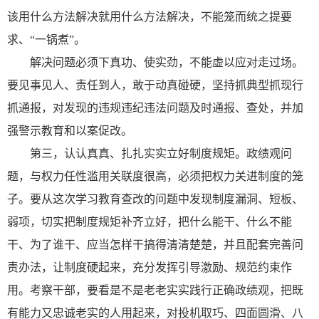
该用什么方法解决就用什么方法解决，不能笼而统之提要
求、“一锅煮”。
解决问题必须下真功、使实劲，不能虚以应对走过场。
要见事见人、责任到人，敢于动真碰硬，坚持抓典型抓现行
抓通报，对发现的违规违纪违法问题及时通报、查处，并加
强警示教育和以案促改。
第三，认认真真、扎扎实实立好制度规矩。政绩观问
题，与权力任性滥用关联度很高，必须把权力关进制度的笼
子。要从这次学习教育查改的问题中发现制度漏洞、短板、
弱项，切实把制度规矩补齐立好，把什么能干、什么不能
干、为了谁干、应当怎样干搞得清清楚楚，并且配套完善问
责办法，让制度硬起来，充分发挥引导激励、规范约束作
用。考察干部，要看是不是老老实实践行正确政绩观，把既
有能力又忠诚老实的人用起来，对投机取巧、四面圆滑、八