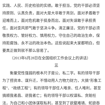
实践、人民、历史检验的实绩。敢于担当，党的干部必须坚
持原则、认真负责，面对大是大非敢于亮剑，面对矛盾敢于
迎难而上，面对危机敢于挺身而出，面对失误敢于承担责
任，面对歪风邪气敢于坚决斗争。清正廉洁，党的干部必须
敬畏权力、管好权力、慎用权力，守住自己的政治生命，保
持拒腐蚀、永不沾的政治本色。这些说起来大家都明白，但
要真正做到就不那么容易了。
（2013年6月28日在全国组织工作会议上的讲话）
三
衡量党性强弱的根本尺子是公、私二字。有的领导干部
为了捞资本、谋升迁，不惜动用人力物力财力，大搞“形象工
程”、“政绩工程”；有的领导干部任人唯亲、任人唯利，甚至
搞顺我者昌、逆我者亡；有的领导干部以权谋私、贪赃枉
法，为自己和小团体谋取私利，甚至到了欲壑难填、蛇欲吞