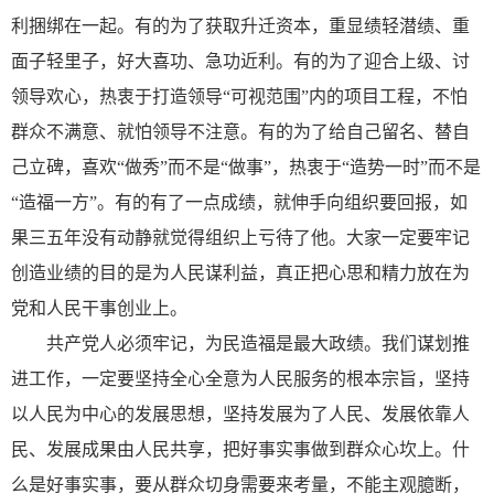
利捆绑在一起。有的为了获取升迁资本，重显绩轻潜绩、重
面子轻里子，好大喜功、急功近利。有的为了迎合上级、讨
领导欢心，热衷于打造领导“可视范围”内的项目工程，不怕
群众不满意、就怕领导不注意。有的为了给自己留名、替自
己立碑，喜欢“做秀”而不是“做事”，热衷于“造势一时”而不是
“造福一方”。有的有了一点成绩，就伸手向组织要回报，如
果三五年没有动静就觉得组织上亏待了他。大家一定要牢记
创造业绩的目的是为人民谋利益，真正把心思和精力放在为
党和人民干事创业上。
共产党人必须牢记，为民造福是最大政绩。我们谋划推
进工作，一定要坚持全心全意为人民服务的根本宗旨，坚持
以人民为中心的发展思想，坚持发展为了人民、发展依靠人
民、发展成果由人民共享，把好事实事做到群众心坎上。什
么是好事实事，要从群众切身需要来考量，不能主观臆断，