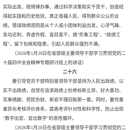
实际出发、按规律办事，通过科学决策和实干苦干，创造经
得起实践和历史检验、真正造福人民、得到群众公认的业
绩。错误政绩观则是从个人或小团体利益出发，心浮气躁、
急功近利、弄虚作假、盲目蛮干，搞“形象工程”、“政绩工
程”，留下包袱和隐患，引起人民群众强烈不满。
（2026年1月20日在省部级主要领导干部学习贯彻党的二
十届四中全会精神专题研讨班上的讲话）
二十六
要引导党员干部特别是领导干部坚持为人民出政绩、以
实干出政绩，自觉在追求政绩上杜绝标新立异、好大喜功、
花拳绣腿、劳民伤财、新官不理旧账那一套。同时，要完善
差异化考核评价体系，提高考评针对性和科学性，防止出现
“数字出官、官出数字”的恶性循环。
（2026年1月20日在省部级主要领导干部学习贯彻党的二