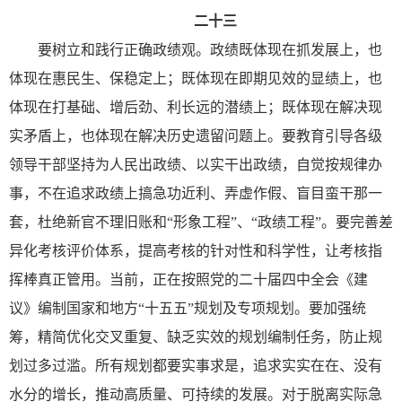
二十三
要树立和践行正确政绩观。政绩既体现在抓发展上，也
体现在惠民生、保稳定上；既体现在即期见效的显绩上，也
体现在打基础、增后劲、利长远的潜绩上；既体现在解决现
实矛盾上，也体现在解决历史遗留问题上。要教育引导各级
领导干部坚持为人民出政绩、以实干出政绩，自觉按规律办
事，不在追求政绩上搞急功近利、弄虚作假、盲目蛮干那一
套，杜绝新官不理旧账和“形象工程”、“政绩工程”。要完善差
异化考核评价体系，提高考核的针对性和科学性，让考核指
挥棒真正管用。当前，正在按照党的二十届四中全会《建
议》编制国家和地方“十五五”规划及专项规划。要加强统
筹，精简优化交叉重复、缺乏实效的规划编制任务，防止规
划过多过滥。所有规划都要实事求是，追求实实在在、没有
水分的增长，推动高质量、可持续的发展。对于脱离实际急