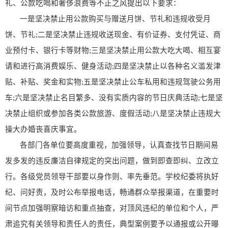
礼、公款吃喝和奢侈浪费等不正之风提出以下要求：
一是坚决禁止用公款购买与赠送月饼、节礼和违规收受月
饼、节礼;二是坚决禁止违规收送现金、有价证券、支付凭证、商
业预付卡、银行卡等财物;三是坚决禁止用公款大吃大喝、相互宴
请和进行高消费娱乐、健身活动;四是坚决禁止以各种名义滥发津
贴、补贴、奖金和实物;五是坚决禁止公车私用和违规驾驶公务用
车;六是坚决禁止名目繁多、没有实质内容的节日庆典活动;七是坚
决禁止组织或参加各类公款旅游、度假活动;八是坚决禁止违规大
操大办婚丧喜庆事宜。
各部门各单位要高度重视，加强领导，认真查找节日期间易
发多发的违反廉洁自律规定的突出问题，做到即查即纠、立改立
行。各级党员领导干部要以身作则、率先垂范。学校纪委将执好
纪、问好责，及时公布举报电话，畅通群众举报渠道，在重要时
间节点加强明察暗
访和重点抽查，对顶风违纪的单位和个人，严
肃追究有关领导和责任人的责任，典型案例要予以通报或公开曝